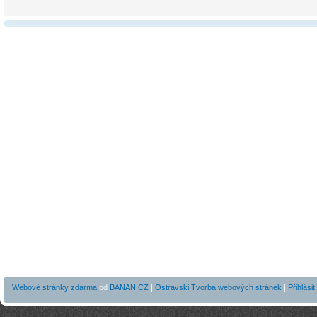
Webové stránky zdarma
od
BANAN.CZ
|
Ostravski Tvorba webových stránek
|
Přihlásit