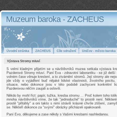
Muzeum baroka - ZACHEUS
Úvodní stránka
ZACHEUS
Cíle sdružení
Uničov - město baroka
Výstava Stromy mluví
S velmi kladným přijetím se u návštěvníků muzea setkala výstava kr
Pazderové Stromy mluví. Paní Eva - zdravotní laborantku - se již delš
volném čase věnuje kreslení, a to ztvárnění stromů. Její stromy ale nejs
jde vždy o vyjádření buď nějaké lidské vlastnosti, životního pocitu,
situace, nebo dokonce jsou v této podobě zachyceni konkrétní lid
Pazderovou něčím zaujali a oslovili.
Někdo by mohl říct: papír, tužka, kresba stromu ... Proč kolem toho toli
mnoha návštěvníků víme, že tak "jednoduché" to prostě není. Některé
prostě "přitáhly" a oni takto s nimi strávili krásné chvíle ztišení, zamy
se. Někteří dokonce za "svými" obrázky přicházeli opakovaně.
Paní Evo, děkujeme a zase někdy s Vašimi kresbami nashledanou.