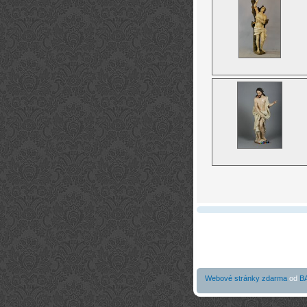
Webové stránky zdarma
od
B