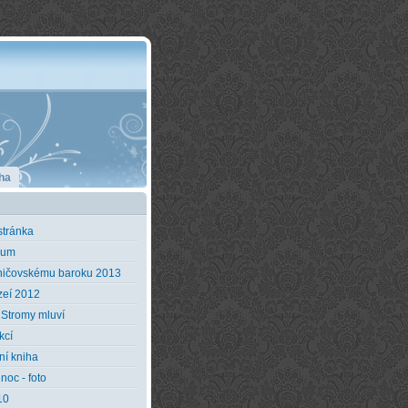
ha
stránka
ium
ničovskému baroku 2013
eí 2012
 Stromy mluví
kcí
ní kniha
noc - foto
10