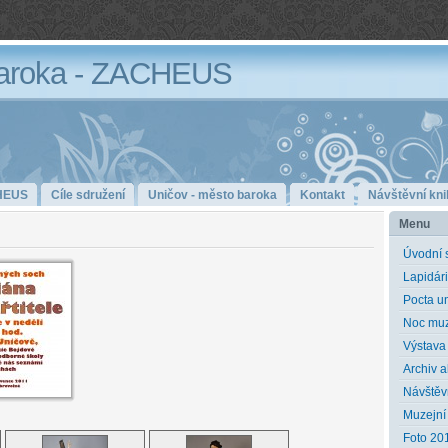
aroka - ZACHEUS
HEUS
Cíle sdružení
Uničov - město baroka
Kontakt
Návštěvní kni
Menu
Úvodní 
Lapidár
Pocta u
Noc muz
Výstava
Archiv a
Návštěv
Muzejní 
Foto 20