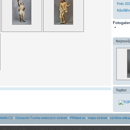
Foto 20
Návštěv
Fotogaler
Nejnověj
Toplist
ANAN.CZ
|
Ostravski Tvorba webových stránek
|
Přihlásit se
|
mapa stránek
|
výměna odka