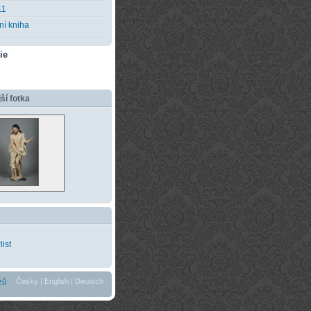
11
ní kniha
ie
ší fotka
Česky
|
English
|
Deutsch
zů