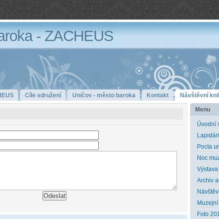
aroka - ZACHEUS
HEUS
Cíle sdružení
Uničov - město baroka
Kontakt
Návštěvní kni
Menu
Úvodní 
Lapidár
Pocta u
Noc muz
Výstava
Archiv a
Návštěv
Muzejní 
Foto 20