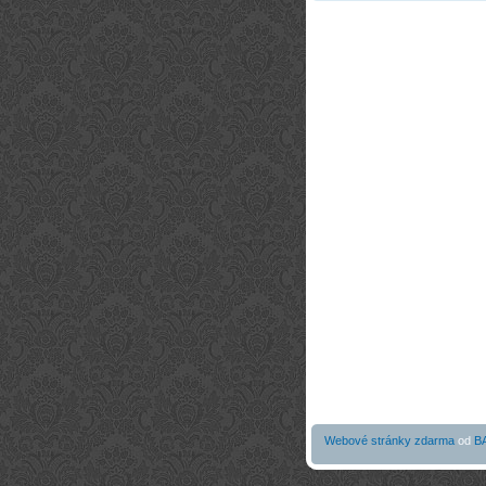
Webové stránky zdarma
od
B