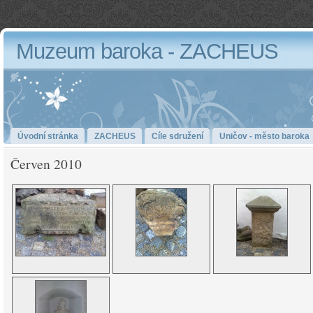
Muzeum baroka - ZACHEUS
Úvodní stránka
ZACHEUS
Cíle sdružení
Uničov - město baroka
Červen 2010