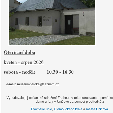
Otevírací doba
květen - srpen 2026
sobota - neděle 10.30 - 16.30
e-mail: muzeumbaroka@seznam.cz
Vybudovalo jej občanské sdružení Zacheus v rekonstruovaném památk
domě u fary v Uničově za pomoci prostředků z
Evorpské unie
,
Olomouckého kraje
a
města Uničova
.