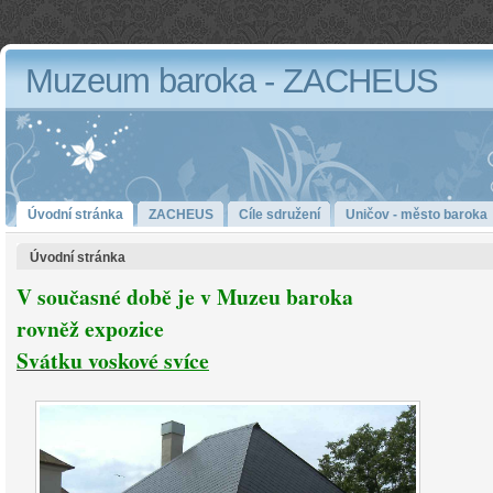
Muzeum baroka - ZACHEUS
Úvodní stránka
ZACHEUS
Cíle sdružení
Uničov - město baroka
Úvodní stránka
V současné době je v Muzeu baroka
rovněž expozice
Svátku voskové
svíce