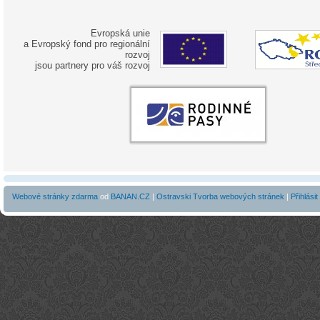
Evropská unie
a Evropský fond pro regionální
rozvoj
jsou partnery pro váš rozvoj
Webové stránky zdarma
od
BANAN.CZ
|
Ostravski Tvorba webových stránek
|
Přihlásit