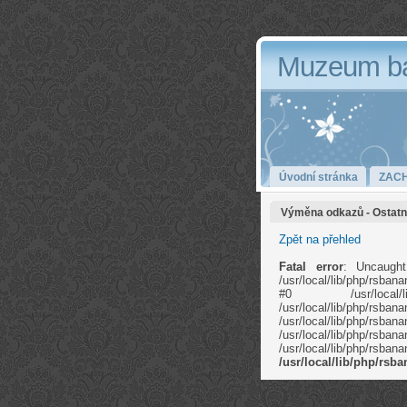
Muzeum b
Úvodní stránka
ZAC
Výměna odkazů - Ostatn
Zpět na přehled
Fatal error
: Uncaught
/usr/local/lib/php/rsb
#0 /usr/local/li
/usr/local/lib/ph
/usr/local/lib
/usr/local/lib/php/rs
/usr/local/lib/php/rs
/usr/local/lib/php/rs