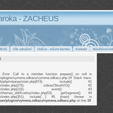
aroka - ZACHEUS
HEUS
Cíle sdružení
Uničov - město baroka
Kontakt
Návštěvní kni
í
 Error: Call to a member function prepare() on null in
anan/plugins/vymena.odkazu/vymena.odkazu.php:19 Stack trace:
b/php/rsbanan/start.php(874): include() #1
p/rsbanan/index.php(275): zobrazObsahVO() #2
/php/rsbanan/index.php(216): event() #3
banan/themes_old/Kvetiny/index.php(53): getSegment() #4
banan/index.php(351): include('...') #5 {main} thrown in
banan/plugins/vymena.odkazu/vymena.odkazu.php
on line
19