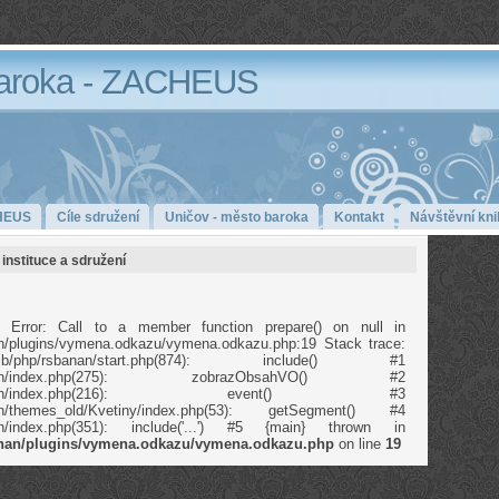
aroka - ZACHEUS
HEUS
Cíle sdružení
Uničov - město baroka
Kontakt
Návštěvní kni
instituce a sdružení
 Error: Call to a member function prepare() on null in
anan/plugins/vymena.odkazu/vymena.odkazu.php:19 Stack trace:
b/php/rsbanan/start.php(874): include() #1
p/rsbanan/index.php(275): zobrazObsahVO() #2
/php/rsbanan/index.php(216): event() #3
banan/themes_old/Kvetiny/index.php(53): getSegment() #4
banan/index.php(351): include('...') #5 {main} thrown in
banan/plugins/vymena.odkazu/vymena.odkazu.php
on line
19