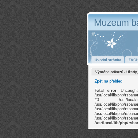
Muzeum b
Úvodní stránka
ZAC
Výměna odkazů - Úřady, 
Zpět na přehled
Fatal error
: Uncaught
/usr/local/lib/php/rsb
#0 /usr/local/li
/usr/local/lib/ph
/usr/local/lib
/usr/local/lib/php/rs
/usr/local/lib/php/rs
/usr/local/lib/php/rs