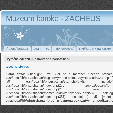
Muzeum baroka - ZACHEUS
Úvodní stránka
ZACHEUS
Cíle sdružení
Uničov - město baroka
Výměna odkazů - Restaurace a pohostinství
Zpět na přehled
Fatal error
: Uncaught Error: Call to a member function prepare
/usr/local/lib/php/rsbanan/plugins/vymena.odkazu/vymena.odkazu.php:1
#0 /usr/local/lib/php/rsbanan/start.php(874): in
/usr/local/lib/php/rsbanan/index.php(275): zobrazOb
/usr/local/lib/php/rsbanan/index.php(216): e
/usr/local/lib/php/rsbanan/themes_old/Kvetiny/index.php(53): ge
/usr/local/lib/php/rsbanan/index.php(351): include('...') #5 {ma
/usr/local/lib/php/rsbanan/plugins/vymena.odkazu/vymena.odkazu.