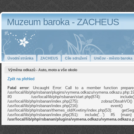
Muzeum baroka - ZACHEUS
Úvodní stránka
ZACHEUS
Cíle sdružení
Uničov - město baroka
Výměna odkazů - Auto, moto a vše okolo
Zpět na přehled
Fatal error
: Uncaught Error: Call to a member function prepare
/usr/local/lib/php/rsbanan/plugins/vymena.odkazu/vymena.odkazu.php:1
#0 /usr/local/lib/php/rsbanan/start.php(874): in
/usr/local/lib/php/rsbanan/index.php(275): zobrazOb
/usr/local/lib/php/rsbanan/index.php(216): e
/usr/local/lib/php/rsbanan/themes_old/Kvetiny/index.php(53): ge
/usr/local/lib/php/rsbanan/index.php(351): include('...') #5 {ma
/usr/local/lib/php/rsbanan/plugins/vymena.odkazu/vymena.odkazu.